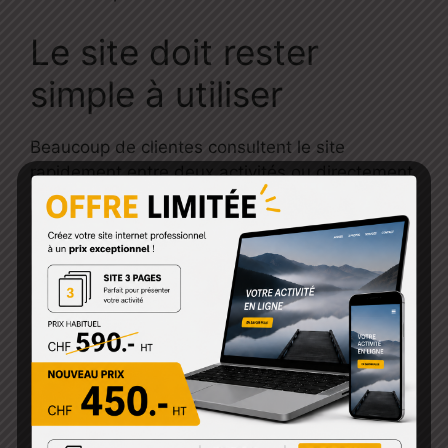
Le site doit rester
simple à utiliser
Beaucoup de clientes consultent le site
rapidement entre deux activités ou directement
depuis leur téléphone.
Si elles doivent chercher longtemps les
informations importantes, elles abandonnent
souvent.
Le site doit permettre de trouver facilement :
les horaires
l’adresse