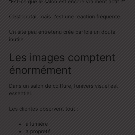
“Est-ce que le salon est encore vraiment actif ?”
C’est brutal, mais c’est une réaction fréquente.
Un site peu entretenu crée parfois un doute
inutile.
Les images comptent
énormément
Dans un salon de coiffure, l’univers visuel est
essentiel.
Les clientes observent tout :
la lumière
la propreté