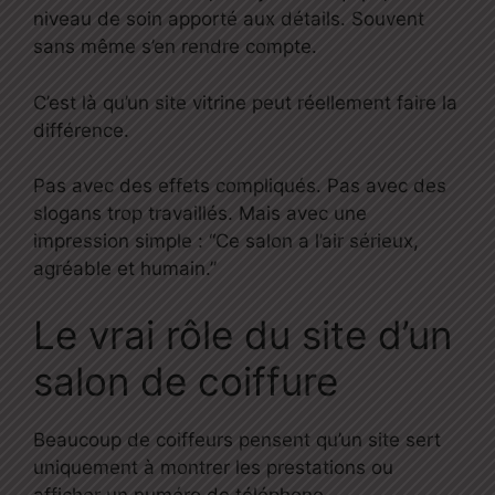
niveau de soin apporté aux détails. Souvent
sans même s’en rendre compte.
C’est là qu’un site vitrine peut réellement faire la
différence.
Pas avec des effets compliqués. Pas avec des
slogans trop travaillés. Mais avec une
impression simple : “Ce salon a l’air sérieux,
agréable et humain.”
Le vrai rôle du site d’un
salon de coiffure
Beaucoup de coiffeurs pensent qu’un site sert
uniquement à montrer les prestations ou
afficher un numéro de téléphone.