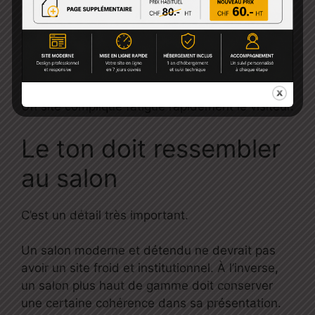
les prestations
la réservation
les coordonnées
Ce sont des éléments simples, mais essentiels.
Un site compliqué fatigue rapidement le visiteur.
Le ton doit ressembler
au salon
C’est un détail très important.
Un salon moderne et détendu ne devrait pas
avoir un site froid et institutionnel. À l’inverse,
un salon plus haut de gamme doit conserver
une certaine cohérence dans sa présentation.