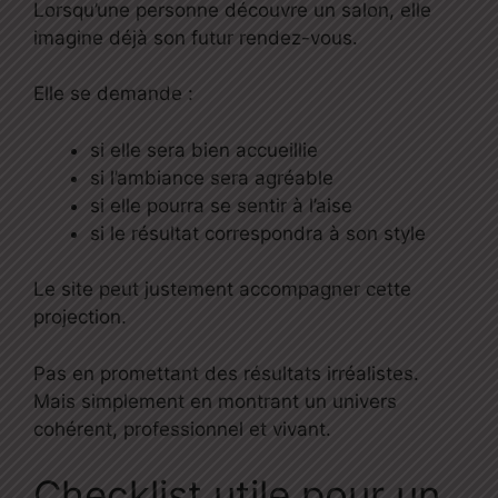
Lorsqu’une personne découvre un salon, elle
imagine déjà son futur rendez-vous.
Elle se demande :
si elle sera bien accueillie
si l’ambiance sera agréable
si elle pourra se sentir à l’aise
si le résultat correspondra à son style
Le site peut justement accompagner cette
projection.
Pas en promettant des résultats irréalistes.
Mais simplement en montrant un univers
cohérent, professionnel et vivant.
Checklist utile pour un