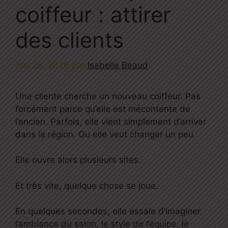
coiffeur : attirer
des clients
mai 25, 2026
par
Isabelle Beaud
Une cliente cherche un nouveau coiffeur. Pas
forcément parce qu’elle est mécontente de
l’ancien. Parfois, elle vient simplement d’arriver
dans la région. Ou elle veut changer un peu.
Elle ouvre alors plusieurs sites.
Et très vite, quelque chose se joue.
En quelques secondes, elle essaie d’imaginer
l’ambiance du salon, le style de l’équipe, le