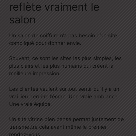
reflète vraiment le
salon
Un salon de coiffure n’a pas besoin d’un site
compliqué pour donner envie.
Souvent, ce sont les sites les plus simples, les
plus clairs et les plus humains qui créent la
meilleure impression.
Les clientes veulent surtout sentir qu’il y a un
vrai lieu derrière l’écran. Une vraie ambiance.
Une vraie équipe.
Un site vitrine bien pensé permet justement de
transmettre cela avant même le premier
rendez-vous.