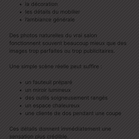
la décoration
les détails du mobilier
l’ambiance générale
Des photos naturelles du vrai salon
fonctionnent souvent beaucoup mieux que des
images trop parfaites ou trop publicitaires.
Une simple scène réelle peut suffire :
un fauteuil préparé
un miroir lumineux
des outils soigneusement rangés
un espace chaleureux
une cliente de dos pendant une coupe
Ces détails donnent immédiatement une
sensation plus crédible.