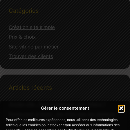
Catégories
Création site simple
Prix & choix
Site vitrine par métier
Trouver des clients
Articles récents
Ancien site : faut-il vraiment tout refaire ?
Gérer le consentement
Restaurant à Nyon : les infos que les visiteurs
Pour offrir les meilleures expériences, nous utilisons des technologies
cherchent en premier
telles que les cookies pour stocker et/ou accéder aux informations des